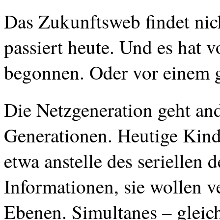
Das
Zukunftsweb
findet
nic
passiert
heute
. Und
es
hat
v
begonnen
. Oder
vor
einem
Die
Netzgeneration
geht
an
Generationen
.
Heutige
Kind
etwa
anstelle
des
seriellen
d
Informationen
,
sie
wollen
v
Ebenen
.
Simultanes
–
gleic