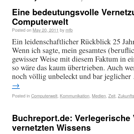
Eine bedeutungsvolle Vernetz
Computerwelt
Posted on
May 20, 2011
by
mfb
Ein leidenschaftlicher Rückblick 25 Jahr
Wenn ich sagte, mein gesamtes (berufli
gewisser Weise mit diesem Faktum in
so wäre das kaum übertrieben. Auch we
noch völlig unbeleckt und bar jegliche
→
Posted in
Computerwelt
,
Kommunikation
,
Medien
,
Zeit
,
Zukunft
Buchreport.de: Verlegerische
vernetzten Wissens