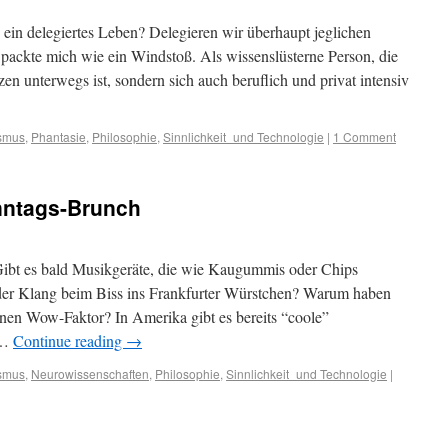
 ein delegiertes Leben? Delegieren wir überhaupt jeglichen
t packte mich wie ein Windstoß. Als wissenslüsterne Person, die
tzen unterwegs ist, sondern sich auch beruflich und privat intensiv
ismus
,
Phantasie
,
Philosophie
,
Sinnlichkeit_und Technologie
|
1 Comment
nntags-Brunch
 Gibt es bald Musikgeräte, die wie Kaugummis oder Chips
 der Klang beim Biss ins Frankfurter Würstchen? Warum haben
nen Wow-Faktor? In Amerika gibt es bereits “coole”
 …
Continue reading
→
ismus
,
Neurowissenschaften
,
Philosophie
,
Sinnlichkeit_und Technologie
|