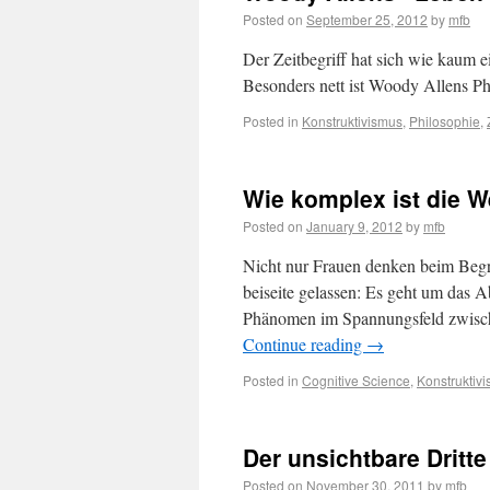
Posted on
September 25, 2012
by
mfb
Der Zeitbegriff hat sich wie kaum e
Besonders nett ist Woody Allens P
Posted in
Konstruktivismus
,
Philosophie
,
Wie komplex ist die We
Posted on
January 9, 2012
by
mfb
Nicht nur Frauen denken beim Begri
beiseite gelassen: Es geht um das A
Phänomen im Spannungsfeld zwisc
Continue reading
→
Posted in
Cognitive Science
,
Konstruktiv
Der unsichtbare Dritte
Posted on
November 30, 2011
by
mfb