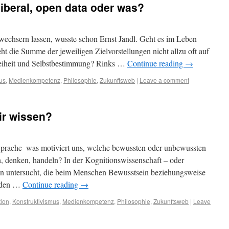
liberal, open data oder was?
elwechsern lassen, wusste schon Ernst Jandl. Geht es im Leben
t die Summe der jeweiligen Zielvorstellungen nicht allzu oft auf
eiheit und Selbstbestimmung? Rinks …
Continue reading
→
us
,
Medienkompetenz
,
Philosophie
,
Zukunftsweb
|
Leave a comment
ir wissen?
prache  was motiviert uns, welche bewussten oder unbewussten
n, denken, handeln? In der Kognitionswissenschaft – oder
n untersucht, die beim Menschen Bewusstsein beziehungsweise
n den …
Continue reading
→
ion
,
Konstruktivismus
,
Medienkompetenz
,
Philosophie
,
Zukunftsweb
|
Leave