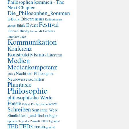
Philosophen kommen - The
Next Chapter
Die_Philosophen_kommen
Ethicpreneurs
E-Book
Ethicpreneurs
Festival
Event
Ethik
ahead!
Florian Brody
Genuss
futuretalk
Interview
Jazz
Kommunikation
Konferenz
Konstruktivismus
Literatur
Medien
Medienkompetenz
Nacht der Philosophie
Musik
Neurowissenschaften
Phantasie
Philosophie
philosophische Werte
Poesie
Robert Pfaller
Salon WWW
Schreiben
Semantic Web
Sinnlichkeit_und Technologie
Sprache
Tage der Zukunft
TDxKlagenfurt
TEDx
TED
TEDxKlagenfurt