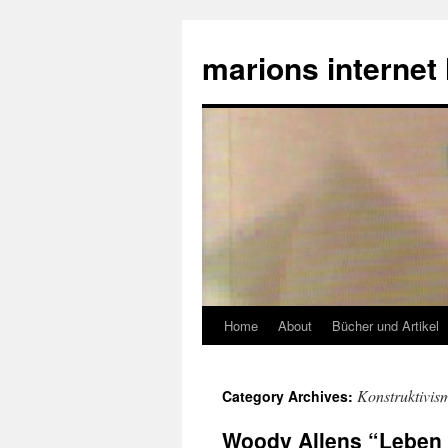
marions internet
Home
About
Bücher und Artikel
Konstruktivis
Category Archives:
Woody Allens “Leben 