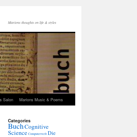
Marions thoughts on life & styles
s Salon
Marions Music & Poems
Categories
Buch
Cognitive
Science
Die
Computerwelt