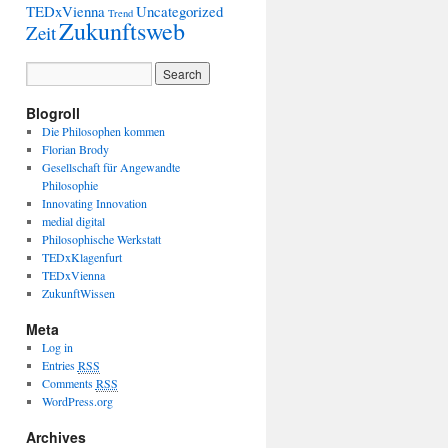
TEDxVienna
Uncategorized
Trend
Zukunftsweb
Zeit
Blogroll
Die Philosophen kommen
Florian Brody
Gesellschaft für Angewandte
Philosophie
Innovating Innovation
medial digital
Philosophische Werkstatt
TEDxKlagenfurt
TEDxVienna
ZukunftWissen
Meta
Log in
Entries
RSS
Comments
RSS
WordPress.org
Archives