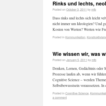
Rinks und lechts, neo
Posted on
October 3, 2011
by
mfb
Dass rinks und lechts sich leicht v
nicht immer um Ideologien? Und geh
Kosten von Werten? Werten wie Fr
Posted in
Kommunikation
,
Konstruktivism
Wie wissen wir, was w
Posted on
January 5, 2011
by
mfb
Denken, Lernen, Gedächtnis oder S
Prozesse laufen ab, wenn wir fühle
Cognitive Science – werden Theme
Selbstbewusstsein voraussetzen. I
Posted in
Cognitive Science
,
Kommunikat
a comment