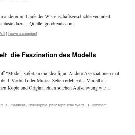
in anderer im Laufe der Wissenschaftsgeschichte verändert.
hantasie dazu… Quelle: goodreads.com
Zeit
|
Leave a comment
lt  die Faszination des Modells
ff “Model” sofort an die Idealfigur. Andere Assoziationen mal
bbild, Vorbild oder Muster. Selten erlebte das Modell als
hen Kopie und Original einen solchen Aufschwung wie …
ismus
,
Phantasie
,
Philosophie
,
philosophische Werte
|
1 Comment