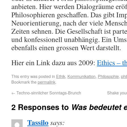
anbieten. Hier werden Dialogräume erö
Philosophieren geschaffen. Das gibt Im
Neuorientierung, nach der viele Mensch
Zeiten sehnen. Die Gesellschaft ist parte
und konfessionell unabhängig. Ein Ums
ebenfalls einen grossen Wert darstellt.
Hier ein Link dazu aus 2009:
Ethics – t
This entry was posted in
Ethik
,
Kommunikation
,
Philosophie
,
phi
Bookmark the
permalink
.
←
Techno-sinnlicher Sonntags-Brunch
Shake your
2 Responses to
Was bedeutet e
Tassilo
says: