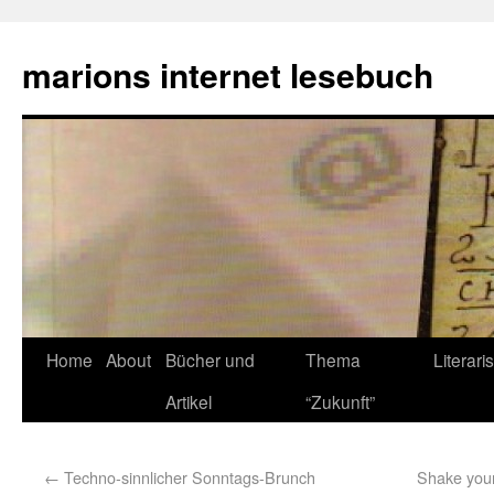
marions internet lesebuch
Home
About
Bücher und
Thema
Literari
Artikel
“Zukunft”
←
Techno-sinnlicher Sonntags-Brunch
Shake your