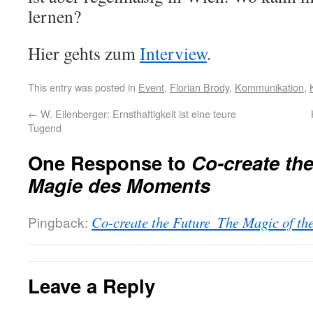
lernen?
Hier gehts zum
Interview
.
This entry was posted in
Event
,
Florian Brody
,
Kommunikation
,
←
W. Eilenberger: Ernsthaftigkeit ist eine teure
Tugend
One Response to
Co-create the
Magie des Moments
Pingback:
Co-create the Future  The Magic of t
Leave a Reply