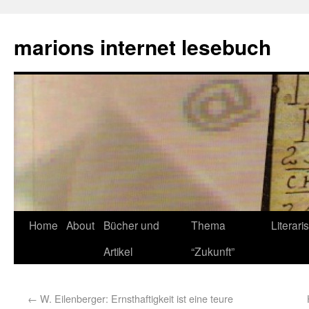
marions internet lesebuch
Home
About
Bücher und
Thema
Literari
Artikel
“Zukunft”
←
W. Eilenberger: Ernsthaftigkeit ist eine teure