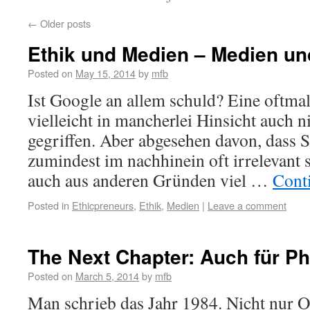
←
Older posts
Ethik und Medien – Medien un
Posted on
May 15, 2014
by
mfb
Ist Google an allem schuld? Eine oftmals
vielleicht in mancherlei Hinsicht auch n
gegriffen. Aber abgesehen davon, dass 
zumindest im nachhinein oft irrelevant s
auch aus anderen Gründen viel …
Cont
Posted in
Ethicpreneurs
,
Ethik
,
Medien
|
Leave a comment
The Next Chapter: Auch für P
Posted on
March 5, 2014
by
mfb
Man schrieb das Jahr 1984. Nicht nur Or