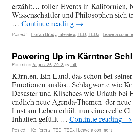
erzählt… tollen Events in Kalifornien, 
Wissenschaftler und Philosophen sich t
…
Continue reading
→
Posted in
Florian Brody
,
Interview
,
TED
,
TEDx
|
Leave a comme
Powering Up im Kärntner Sch
Posted on
August 26, 2013
by
mfb
Kärnten. Ein Land, das schon bei sein
Emotionen auslöst. Schlagworte wie Kor
Desaster und Klischees wie Urlaub bei
endlich neue Agenda-Themen  der neu
Lust am Leben erhält nun eine reelle C
Inhalten gefüllt …
Continue reading
→
Posted in
Konferenz
,
TED
,
TEDx
|
Leave a comment