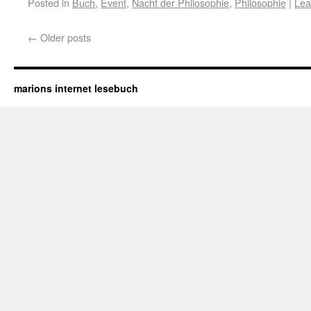
Posted in
Buch
,
Event
,
Nacht der Philosophie
,
Philosophie
|
Lea
←
Older posts
marions internet lesebuch