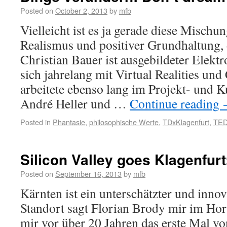
Posted on
October 2, 2013
by
mfb
Vielleicht ist es ja gerade diese Mischu
Realismus und positiver Grundhaltung, d
Christian Bauer ist ausgebildeter Elektr
sich jahrelang mit Virtual Realities un
arbeitete ebenso lang im Projekt- und 
André Heller und …
Continue reading
Posted in
Phantasie
,
philosophische Werte
,
TDxKlagenfurt
,
TE
Silicon Valley goes Klagenfur
Posted on
September 16, 2013
by
mfb
Kärnten ist ein unterschätzter und innov
Standort sagt Florian Brody mir im Hor
mir vor über 20 Jahren das erste Mal 